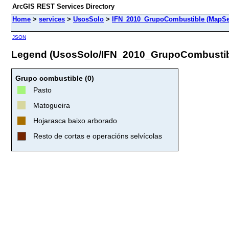
ArcGIS REST Services Directory
Home
>
services
>
UsosSolo
>
IFN_2010_GrupoCombustible (MapSe
JSON
Legend (UsosSolo/IFN_2010_GrupoCombustib
Grupo combustible (0)
Pasto
Matogueira
Hojarasca baixo arborado
Resto de cortas e operacións selvícolas